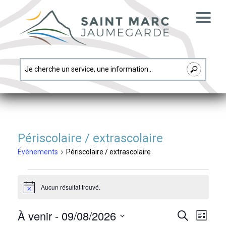
Périscolaire / extrascolaire
Évènements
Périscolaire / extrascolaire
Évènements
Aucun résultat trouvé.
Notice
À venir
 - 
09/08/2026
Navi
Recherc
Recherche
Liste