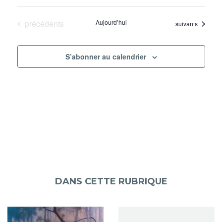
de
Sélectionnez
et
une
vue
navigat
Évènements
précédents
Aujourd’hui
Évènements
date.
suivants
Évè
de
vues
S’abonner au calendrier
Évènem
DANS CETTE RUBRIQUE