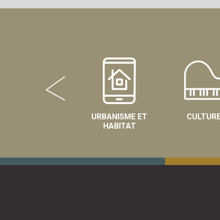
URBANISME ET
CULTUR
HABITAT