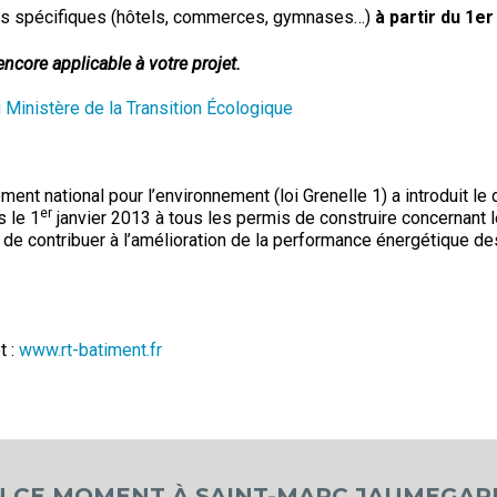
ires spécifiques (hôtels, commerces, gymnases…)
à partir du 1er
ncore applicable à votre projet.
u Ministère de la Transition Écologique
ment national pour l’environnement (loi Grenelle 1) a introduit le
er
s le 1
janvier 2013 à tous les permis de construire concernant 
it de contribuer à l’amélioration de la performance énergétique d
t :
www.rt-batiment.fr
N CE MOMENT À SAINT-MARC JAUMEGAR